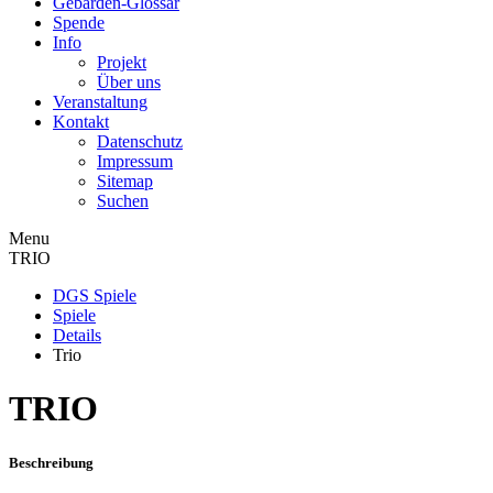
Gebärden-Glossar
Spende
Info
Projekt
Über uns
Veranstaltung
Kontakt
Datenschutz
Impressum
Sitemap
Suchen
Menu
TRIO
DGS Spiele
Spiele
Details
Trio
TRIO
Beschreibung