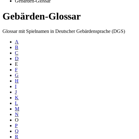
Gebärden-Glossar
Gebärden-Glossar
Glossar mit Spielnamen in Deutscher Gebärdensprache (DGS)
A
B
C
D
E
F
G
H
I
J
K
L
M
N
O
P
Q
R