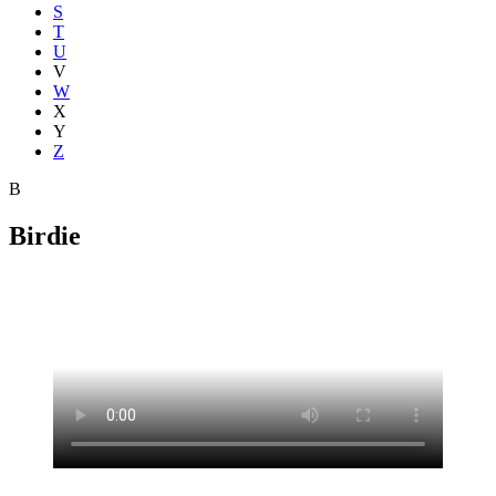
S
T
U
V
W
X
Y
Z
B
Birdie