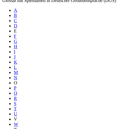
Glossar mit Spielnamen in Deutscher Gebärdensprache (DGS)
A
B
C
D
E
F
G
H
I
J
K
L
M
N
O
P
Q
R
S
T
U
V
W