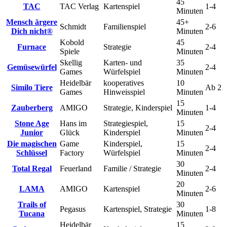
45
TAC
TAC Verlag
Kartenspiel
1-4
Minuten
Mensch ärgere
45+
Schmidt
Familienspiel
2-6
Dich nicht®
Minuten
Kobold
45
Furnace
Strategie
2-4
Spiele
Minuten
Skellig
Karten- und
35
Gemüsewürfel
2-4
Games
Würfelspiel
Minuten
Heidelbär
kooperatives
10
Similo Tiere
Ab 2
Games
Hinweisspiel
Minuten
15
Zauberberg
AMIGO
Strategie, Kinderspiel
1-4
Minuten
Stone Age
Hans im
Strategiespiel,
15
2-4
Junior
Glück
Kinderspiel
Minuten
Die magischen
Game
Kinderspiel,
15
2-4
Schlüssel
Factory
Würfelspiel
Minuten
30
Total Regal
Feuerland
Familie / Strategie
2-4
Minuten
20
LAMA
AMIGO
Kartenspiel
2-6
Minuten
Trails of
30
Pegasus
Kartenspiel, Strategie
1-8
Tucana
Minuten
Heidelbär
15