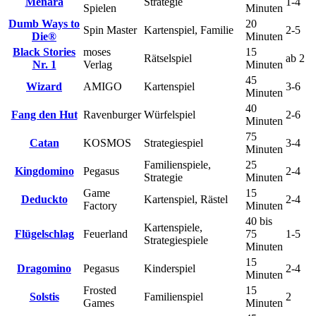
Menara
Strategie
1-4
Spielen
Minuten
Dumb Ways to
20
Spin Master
Kartenspiel, Familie
2-5
Die®
Minuten
Black Stories
moses
15
Rätselspiel
ab 2
Nr. 1
Verlag
Minuten
45
Wizard
AMIGO
Kartenspiel
3-6
Minuten
40
Fang den Hut
Ravenburger
Würfelspiel
2-6
Minuten
75
Catan
KOSMOS
Strategiespiel
3-4
Minuten
Familienspiele,
25
Kingdomino
Pegasus
2-4
Strategie
Minuten
Game
15
Deduckto
Kartenspiel, Rästel
2-4
Factory
Minuten
40 bis
Kartenspiele,
Flügelschlag
Feuerland
75
1-5
Strategiespiele
Minuten
15
Dragomino
Pegasus
Kinderspiel
2-4
Minuten
Frosted
15
Solstis
Familienspiel
2
Games
Minuten