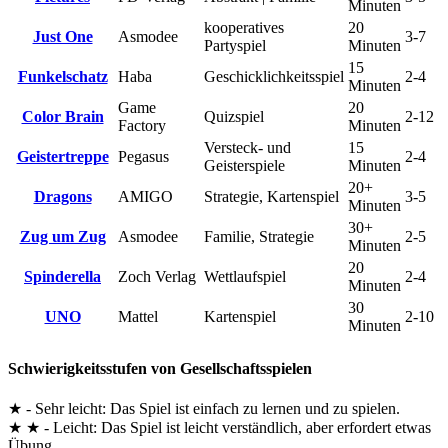
Minuten
kooperatives
20
Just One
Asmodee
3-7
Partyspiel
Minuten
15
Funkelschatz
Haba
Geschicklichkeitsspiel
2-4
Minuten
Game
20
Color Brain
Quizspiel
2-12
Factory
Minuten
Versteck- und
15
Geistertreppe
Pegasus
2-4
Geisterspiele
Minuten
20+
Dragons
AMIGO
Strategie, Kartenspiel
3-5
Minuten
30+
Zug um Zug
Asmodee
Familie, Strategie
2-5
Minuten
20
Spinderella
Zoch Verlag
Wettlaufspiel
2-4
Minuten
30
UNO
Mattel
Kartenspiel
2-10
Minuten
Schwierigkeitsstufen von Gesellschaftsspielen
★ - Sehr leicht: Das Spiel ist einfach zu lernen und zu spielen.
★ ★ - Leicht: Das Spiel ist leicht verständlich, aber erfordert etwas
Übung.