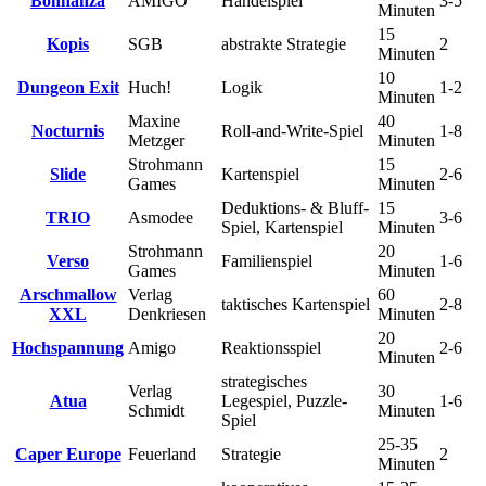
Bohnanza
AMIGO
Handelspiel
3-5
Minuten
15
Kopis
SGB
abstrakte Strategie
2
Minuten
10
Dungeon Exit
Huch!
Logik
1-2
Minuten
Maxine
40
Nocturnis
Roll-and-Write-Spiel
1-8
Metzger
Minuten
Strohmann
15
Slide
Kartenspiel
2-6
Games
Minuten
Deduktions- & Bluff-
15
TRIO
Asmodee
3-6
Spiel, Kartenspiel
Minuten
Strohmann
20
Verso
Familienspiel
1-6
Games
Minuten
Arschmallow
Verlag
60
taktisches Kartenspiel
2-8
XXL
Denkriesen
Minuten
20
Hochspannung
Amigo
Reaktionsspiel
2-6
Minuten
strategisches
Verlag
30
Atua
Legespiel, Puzzle-
1-6
Schmidt
Minuten
Spiel
25-35
Caper Europe
Feuerland
Strategie
2
Minuten