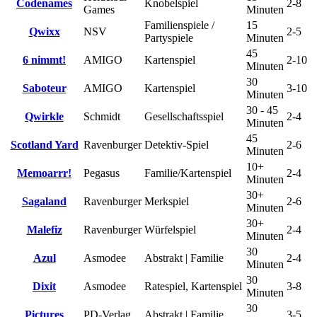
Codenames
Knobelspiel
2-8
Games
Minuten
Familienspiele /
15
Qwixx
NSV
2-5
Partyspiele
Minuten
45
6 nimmt!
AMIGO
Kartenspiel
2-10
Minuten
30
Saboteur
AMIGO
Kartenspiel
3-10
Minuten
30 - 45
Qwirkle
Schmidt
Gesellschaftsspiel
2-4
Minuten
45
Scotland Yard
Ravenburger
Detektiv-Spiel
2-6
Minuten
10+
Memoarrr!
Pegasus
Familie/Kartenspiel
2-4
Minuten
30+
Sagaland
Ravenburger
Merkspiel
2-6
Minuten
30+
Malefiz
Ravenburger
Würfelspiel
2-4
Minuten
30
Azul
Asmodee
Abstrakt | Familie
2-4
Minuten
30
Dixit
Asmodee
Ratespiel, Kartenspiel
3-8
Minuten
30
Pictures
PD-Verlag
Abstrakt | Familie
3-5